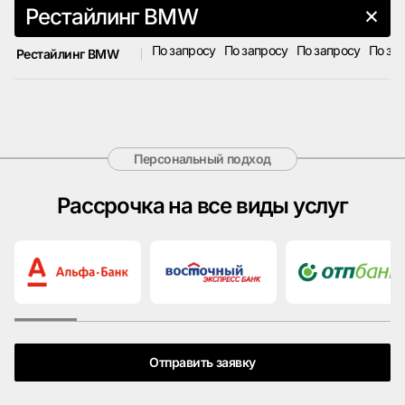
Рестайлинг BMW
По запросу
По запросу
По запросу
По за
Рестайлинг BMW
Персональный подход
Рассрочка на все виды услуг
Отправить заявку