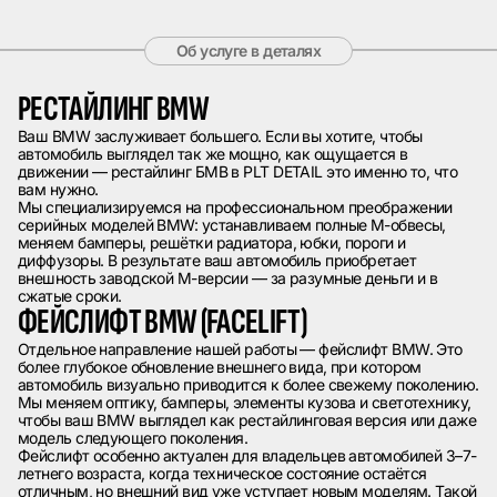
Об услуге в деталях
РЕСТАЙЛИНГ BMW
Ваш BMW заслуживает большего. Если вы хотите, чтобы
автомобиль выглядел так же мощно, как ощущается в
движении — рестайлинг БМВ в PLT DETAIL это именно то, что
вам нужно.
Мы специализируемся на профессиональном преображении
серийных моделей BMW: устанавливаем полные M-обвесы,
меняем бамперы, решётки радиатора, юбки, пороги и
диффузоры. В результате ваш автомобиль приобретает
внешность заводской M-версии — за разумные деньги и в
сжатые сроки.
ФЕЙСЛИФТ BMW (FACELIFT)
Отдельное направление нашей работы — фейслифт BMW. Это
более глубокое обновление внешнего вида, при котором
автомобиль визуально приводится к более свежему поколению.
Мы меняем оптику, бамперы, элементы кузова и светотехнику,
чтобы ваш BMW выглядел как рестайлинговая версия или даже
модель следующего поколения.
Фейслифт особенно актуален для владельцев автомобилей 3–7-
летнего возраста, когда техническое состояние остаётся
отличным, но внешний вид уже уступает новым моделям. Такой