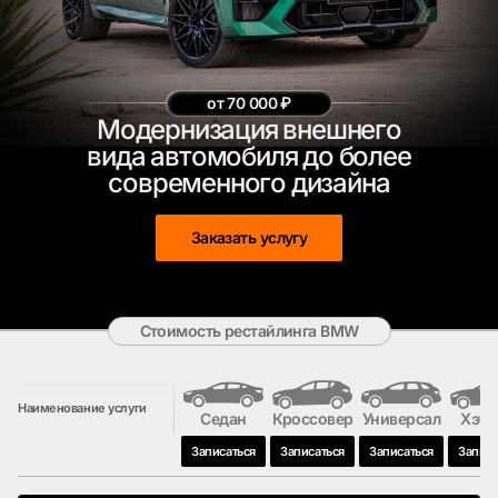
от 70 000 ₽
Модернизация внешнего
вида автомобиля до более
современного дизайна
Заказать услугу
Стоимость рестайлинга BMW
Наименование услуги
Седан
Кроссовер
Универсал
Хэтч
Записаться
Записаться
Записаться
Записа