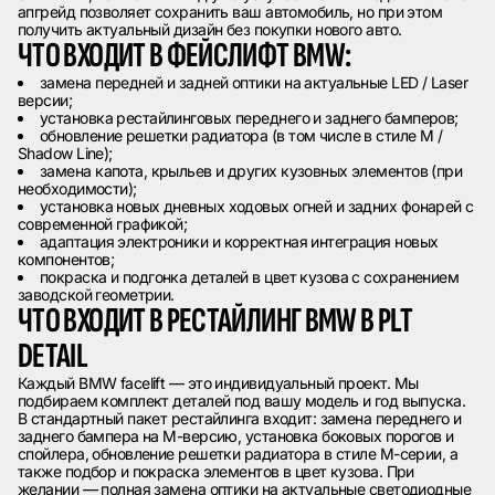
апгрейд позволяет сохранить ваш автомобиль, но при этом
получить актуальный дизайн без покупки нового авто.
ЧТО ВХОДИТ В ФЕЙСЛИФТ BMW:
замена передней и задней оптики на актуальные LED / Laser
версии;
установка рестайлинговых переднего и заднего бамперов;
обновление решетки радиатора (в том числе в стиле M /
Shadow Line);
замена капота, крыльев и других кузовных элементов (при
необходимости);
установка новых дневных ходовых огней и задних фонарей с
современной графикой;
адаптация электроники и корректная интеграция новых
компонентов;
покраска и подгонка деталей в цвет кузова с сохранением
заводской геометрии.
ЧТО ВХОДИТ В РЕСТАЙЛИНГ BMW В PLT
DETAIL
Каждый BMW facelift — это индивидуальный проект. Мы
подбираем комплект деталей под вашу модель и год выпуска.
В стандартный пакет рестайлинга входит: замена переднего и
заднего бампера на M-версию, установка боковых порогов и
спойлера, обновление решетки радиатора в стиле M-серии, а
также подбор и покраска элементов в цвет кузова. При
желании — полная замена оптики на актуальные светодиодные