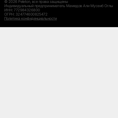
© 2026 Peleton, все права защищены
Индивидуальный предприниматель Мамедов Али Мусеиб Оглы
ИНН: 772984326800
ОГРН: 324774600825472
Политика конфиденциальности