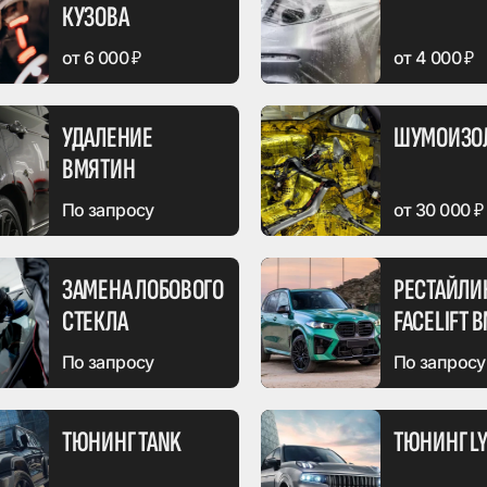
СТЕКЛА
КУЗОВА
По запросу
от 6 000 ₽
от 4 000 ₽
УДАЛЕНИЕ
ШУМОИЗО
ВМЯТИН
По запросу
от 30 000 ₽
ЗАМЕНА ЛОБОВОГО
РЕСТАЙЛИ
СТЕКЛА
FACELIFT 
По запросу
По запросу
ТЮНИНГ TANK
ТЮНИНГ LY