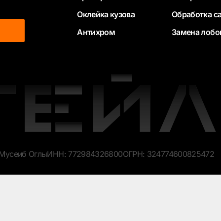
Оклейка кузова
Обработка с
Антихром
Замена лобо
 Мусеиб Оглы
ИНН: 772984326800
ОГРН: 324774600825472