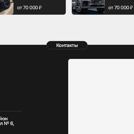
от 70 000 ₽
от 70 000 ₽
Контакты
айон
л № 6,