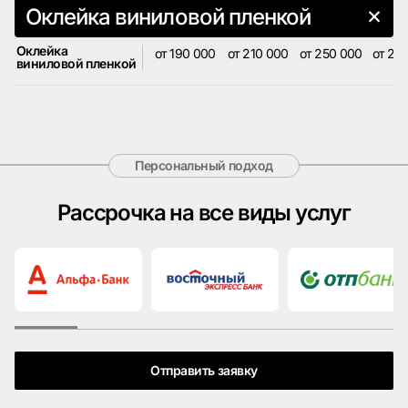
Оклейка виниловой пленкой
Оклейка
от 190 000
от 210 000
от 250 000
от 25
виниловой пленкой
Персональный подход
Рассрочка на все виды услуг
Отправить заявку