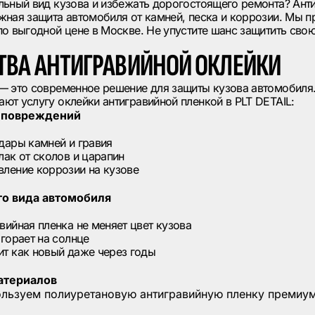
льный вид кузова и избежать дорогостоящего ремонта? Анти
жная защита автомобиля от камней, песка и коррозии. Мы п
по выгодной цене в Москве. Не упустите шанс защитить сво
ВА АНТИГРАВИЙНОЙ ОКЛЕЙКИ
— это современное решение для защиты кузова автомобиля.
ют услугу оклейки антигравийной пленкой в PLT DETAIL:
т повреждений
дары камней и гравия
лак от сколов и царапин
ление коррозии на кузове
о вида автомобиля
вийная пленка не меняет цвет кузова
ыгорает на солнце
т как новый даже через годы
атериалов
ользуем полиуретановую антигравийную пленку премиум