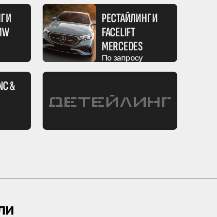
Г И
РЕСТАЙЛИНГ И
BMW
FACELIFT
MERCEDES
По запросу
NC &
ли