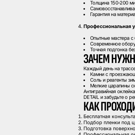
Толщина 150-200 м
Самовосстанавлив
Гарантия на матери
Профессиональная у
Опытные мастера с
Современное оборуд
Точная подгонка бе
ЗАЧЕМ НУЖН
Каждый день на трасс
Камни с проезжающ
Соль и реагенты з
Мелкие царапины с
Антигравийная оклейка
DETAIL и забудьте о р
КАК ПРОХОД
Бесплатная консульт
Подбор пленки под ц
Подготовка поверхно
Профессиональная ок