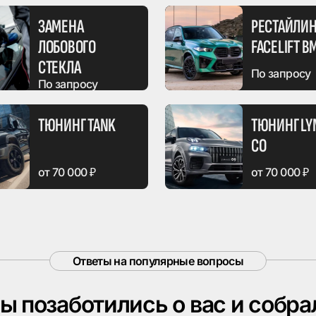
ЗАМЕНА
РЕСТАЙЛИН
ЛОБОВОГО
FACELIFT 
СТЕКЛА
По запросу
По запросу
ТЮНИНГ TANK
ТЮНИНГ LY
CO
от 70 000 ₽
от 70 000 ₽
Ответы на популярные вопросы
ы позаботились о вас
и собра