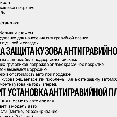
икрон
ающееся покрытие
алы
становка
 большим стажем
ование для нанесения антигравийной пленки
з пузырей и складок
А ЗАЩИТА КУЗОВА АНТИГРАВИЙНО
е ваш автомобиль подвергается рискам:
их грузовиков повреждают лакокрасочное покрытие
имой вызывают коррозию
нижают стоимость авто при продаже
 кузова решает все эти проблемы! Закажите защиту автомоб
емонте кузова на годы вперед.
ИТ УСТАНОВКА АНТИГРАВИЙНОЙ П
ация и осмотр автомобиля
вет и модель авто
сти (мытье, обезжиривание)
лейка (2-4 дня)