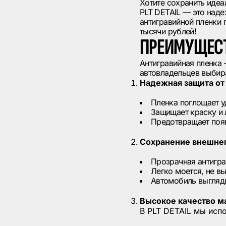
Хотите сохранить идеа
PLT DETAIL — это наде
антигравийной пленки 
тысячи рублей!
ПРЕИМУЩЕСТ
Антигравийная пленка 
автовладельцев выбира
Надежная защита о
Пленка поглощает у
Защищает краску и 
Предотвращает появ
Сохранение внешнег
Прозрачная антигра
Легко моется, не в
Автомобиль выгляди
Высокое качество м
В PLT DETAIL мы исп