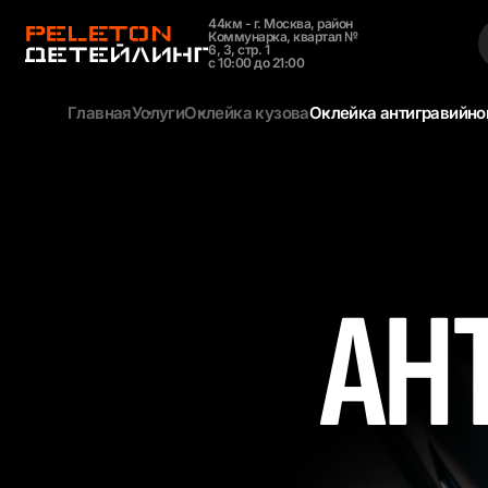
44км - г. Москва, район
Коммунарка, квартал №
6, 3, стр. 1
с 10:00 до 21:00
Главная
Услуги
Оклейка кузова
Оклейка антигравийно
ХИМЧИСТКА
РЕСТАЙЛИНГ И
FACELIFT BMW
от 25 000 ₽
По запросу
АН
АНТИХРОМ
ТЮНИНГ LYNC & CO
от 5 000 ₽
от 70 000 ₽
ОБРАБОТКА САЛОНА