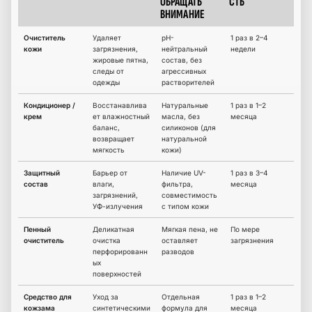
ОБРАЩАТЬ
СТЬ
ВНИМАНИЕ
Очиститель
Удаляет
pH-
1 раз в 2–4
кожи
загрязнения,
нейтральный
недели
жировые пятна,
состав, без
следы от
агрессивных
одежды
растворителей
Кондиционер /
Восстанавлива
Натуральные
1 раз в 1–2
крем
ет влажностный
масла, без
месяца
баланс,
силиконов (для
возвращает
натуральной
мягкость
кожи)
Защитный
Барьер от
Наличие UV-
1 раз в 3–4
состав
влаги,
фильтра,
месяца
загрязнений,
совместимость
УФ-излучения
с типом кожи
Пенный
Деликатная
Мягкая пена, не
По мере
очиститель
очистка
оставляет
загрязнения
перфорированн
разводов
ых
поверхностей
Средство для
Уход за
Отдельная
1 раз в 1–2
кожзама
синтетическими
формула для
месяца