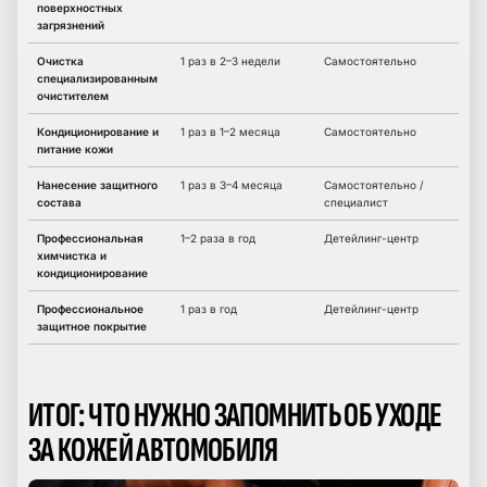
поверхностных
загрязнений
Очистка
1 раз в 2–3 недели
Самостоятельно
специализированным
очистителем
Кондиционирование и
1 раз в 1–2 месяца
Самостоятельно
питание кожи
Нанесение защитного
1 раз в 3–4 месяца
Самостоятельно /
состава
специалист
Профессиональная
1–2 раза в год
Детейлинг-центр
химчистка и
кондиционирование
Профессиональное
1 раз в год
Детейлинг-центр
защитное покрытие
ИТОГ: ЧТО НУЖНО ЗАПОМНИТЬ ОБ УХОДЕ
ЗА КОЖЕЙ АВТОМОБИЛЯ