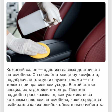
ошибки
Сезонный уход за кожей в авто: что меняется
Профессиональный уход за кожаным салоном
в детейлинг-центре Пелетон
Как часто нужен уход за кожаным салоном
авто: ориентировочный график
Итог: что нужно запомнить об уходе за кожей
автомобиля
Кожаный салон — одно из главных достоинств
автомобиля. Он создаёт атмосферу комфорта,
подчёркивает статус и служит годами — но
только при правильном уходе. В этой статье
специалисты детейлинг-центра Пелетон
подробно рассказывают, как ухаживать за
кожаным салоном автомобиля, какие средства
выбирать и каких ошибок обязательно избегать.