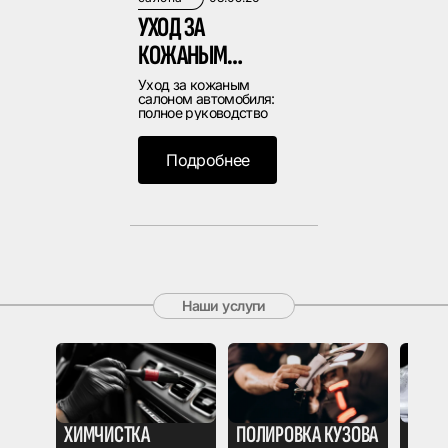
УХОД ЗА
КОЖАНЫМ
САЛОНОМ
Уход за кожаным
салоном автомобиля:
АВТОМОБИЛЯ:
полное руководство
ПОЛНОЕ
Подробнее
РУКОВОДСТВО
Наши услуги
ХИМЧИСТКА
ПОЛИРОВКА КУЗОВА
БРОН