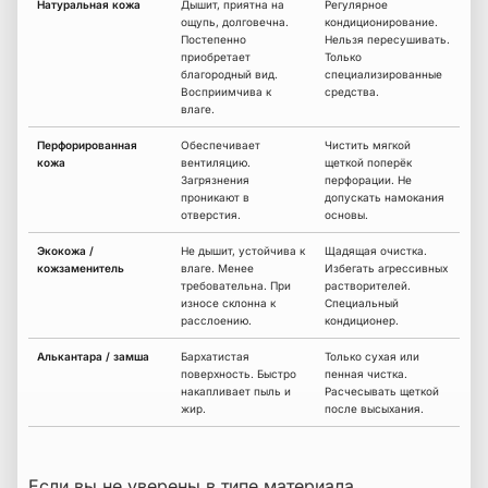
Натуральная кожа
Дышит, приятна на
Регулярное
ощупь, долговечна.
кондиционирование.
Постепенно
Нельзя пересушивать.
приобретает
Только
благородный вид.
специализированные
Восприимчива к
средства.
влаге.
Перфорированная
Обеспечивает
Чистить мягкой
кожа
вентиляцию.
щеткой поперёк
Загрязнения
перфорации. Не
проникают в
допускать намокания
отверстия.
основы.
Экокожа /
Не дышит, устойчива к
Щадящая очистка.
кожзаменитель
влаге. Менее
Избегать агрессивных
требовательна. При
растворителей.
износе склонна к
Специальный
расслоению.
кондиционер.
Алькантара / замша
Бархатистая
Только сухая или
поверхность. Быстро
пенная чистка.
накапливает пыль и
Расчесывать щеткой
жир.
после высыхания.
Если вы не уверены в типе материала,