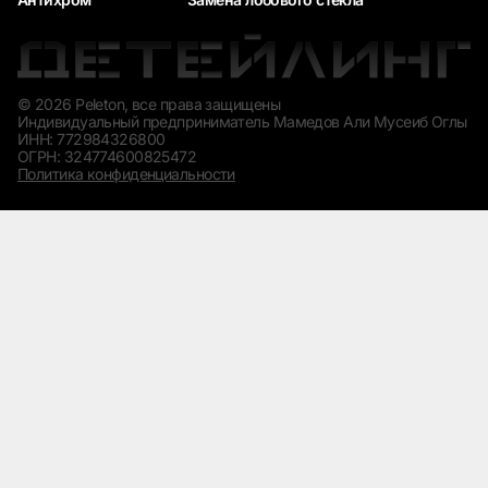
© 2026 Peleton, все права защищены
Индивидуальный предприниматель Мамедов Али Мусеиб Оглы
ИНН: 772984326800
ОГРН: 324774600825472
Политика конфиденциальности