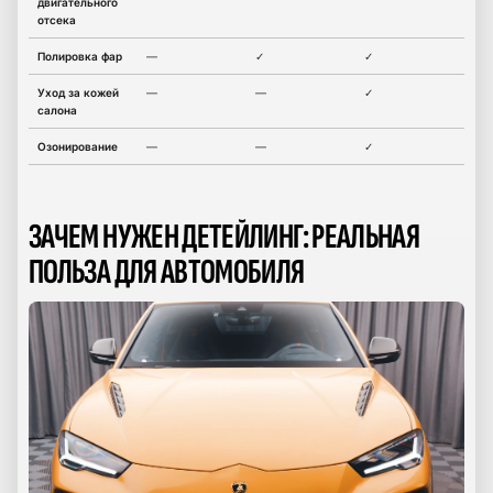
двигательного
отсека
Полировка фар
—
✓
✓
Уход за кожей
—
—
✓
салона
Озонирование
—
—
✓
ЗАЧЕМ НУЖЕН ДЕТЕЙЛИНГ: РЕАЛЬНАЯ
ПОЛЬЗА ДЛЯ АВТОМОБИЛЯ