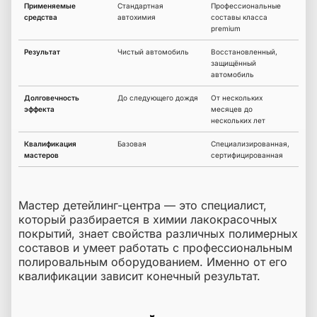
Применяемые
Стандартная
Профессиональные
средства
автохимия
составы класса
premium
Результат
Чистый автомобиль
Восстановленный,
защищённый
автомобиль
Долговечность
До следующего дождя
От нескольких
эффекта
месяцев до
нескольких лет
Квалификация
Базовая
Специализированная,
мастеров
сертифицированная
Мастер детейлинг-центра — это специалист,
который разбирается в химии лакокрасочных
покрытий, знает свойства различных полимерных
составов и умеет работать с профессиональным
полировальным оборудованием. Именно от его
квалификации зависит конечный результат.