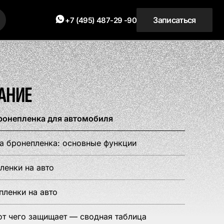
Записаться
+7 (495) 487-29 -90
АНИЕ
XIANG
ОКЛЕЙКА КУЗОВА
ТЮНИНГ TANK
АНИЕ
от 10 000 ₽
от 70 000 ₽
бронепленка для автомобиля
ЯЦИЯ
ТОНИРОВКА
а бронепленка: основные функции
ленки на авто
от 15 000 ₽
ленки на авто
от чего защищает — сводная таблица