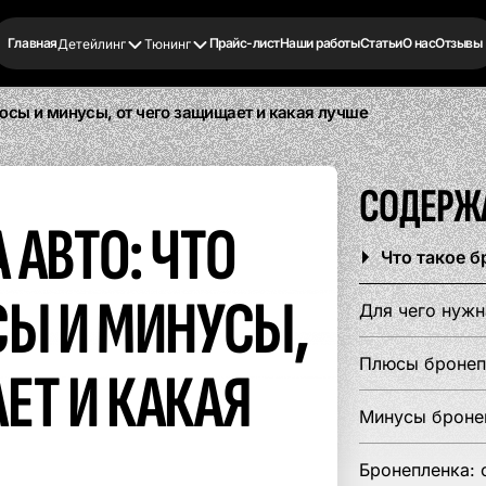
Главная
Прайс-лист
Наши работы
Статьи
О нас
Отзывы
Детейлинг
Тюнинг
люсы и минусы, от чего защищает и какая лучше
ПОЛИРОВКА КУЗОВА
РЕСТАЙЛИНГ И
БРОНИРОВ
ТЮНИНГ LI
FACELIFT MERCEDES
СОДЕРЖ
 АВТО: ЧТО
от 6 000 ₽
По запросу
от 4 000 ₽
от 70 000 ₽
Что такое 
СЫ И МИНУСЫ,
УДАЛЕНИЕ ВМЯТИН
ШУМОИЗОЛ
Для чего нужн
Плюсы бронеп
ЕТ И КАКАЯ
По запросу
от 30 000 ₽
Минусы бронеп
ЗАМЕНА ЛОБОВОГО
Бронепленка: 