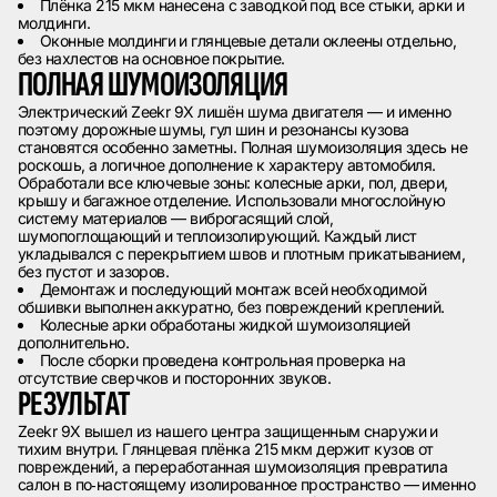
Плёнка 215 мкм нанесена с заводкой под все стыки, арки и
молдинги.
Оконные молдинги и глянцевые детали оклеены отдельно,
без нахлестов на основное покрытие.
ПОЛНАЯ ШУМОИЗОЛЯЦИЯ
Электрический Zeekr 9X лишён шума двигателя — и именно
поэтому дорожные шумы, гул шин и резонансы кузова
становятся особенно заметны. Полная шумоизоляция здесь не
роскошь, а логичное дополнение к характеру автомобиля.
Обработали все ключевые зоны: колесные арки, пол, двери,
крышу и багажное отделение. Использовали многослойную
систему материалов — виброгасящий слой,
шумопоглощающий и теплоизолирующий. Каждый лист
укладывался с перекрытием швов и плотным прикатыванием,
без пустот и зазоров.
Демонтаж и последующий монтаж всей необходимой
обшивки выполнен аккуратно, без повреждений креплений.
Колесные арки обработаны жидкой шумоизоляцией
дополнительно.
После сборки проведена контрольная проверка на
отсутствие сверчков и посторонних звуков.
РЕЗУЛЬТАТ
Zeekr 9X вышел из нашего центра защищенным снаружи и
тихим внутри. Глянцевая плёнка 215 мкм держит кузов от
повреждений, а переработанная шумоизоляция превратила
салон в по‑настоящему изолированное пространство — именно