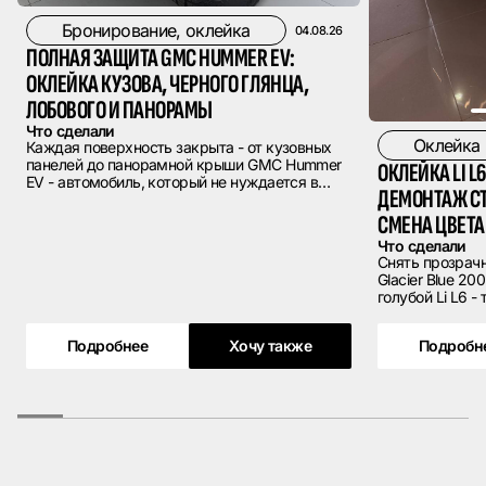
Бронирование, оклейка
04.08.26
ПОЛНАЯ ЗАЩИТА GMC HUMMER EV:
ОКЛЕЙКА КУЗОВА, ЧЕРНОГО ГЛЯНЦА,
ЛОБОВОГО И ПАНОРАМЫ
Что сделали
Оклейка
Каждая поверхность закрыта - от кузовных
панелей до панорамной крыши GMC Hummer
ОКЛЕЙКА LI L6
EV - автомобиль, который не нуждается в
ДЕМОНТАЖ СТ
представлении. Гигантские габариты,
угловатая внедорожная геометрия,
СМЕНА ЦВЕТА
фирменные расширители арок и навесные
Что сделали
элементы с заводским черным глянцем. Все
Снять прозрачн
это требует защиты, соразмерной масштабу
Glacier Blue 20
самого автомобиля. Владелец обратился к
голубой Li L6 - технологичный электрический
нам с максимальной задачей: закрыть все.
седан с чистым
выверенными п
Подробнее
Хочу также
Подробн
приехал к нам 
был оклеен про
завода или пр
ней - оригинал
пришел с новы
прозрачное по
цвет на Glacier 