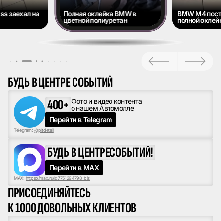
ss заехал на
Полная оклейка BMW в
BMW M4 пост
цветной полиуретан
полной оклейк
БУДЬ В ЦЕНТРЕ СОБЫТИЙ
400+
Фото и видео контента
о нашем Автомолле
Перейти в Telegram
Telegram:
@pltdetail
БУДЬ В ЦЕНТРЕ
СОБЫТИЙ!
Перейти в MAX
MAX:
https://max.ru/id7751294798_biz
ПРИСОЕДИНЯЙТЕСЬ
К 1000 ДОВОЛЬНЫХ КЛИЕНТОВ