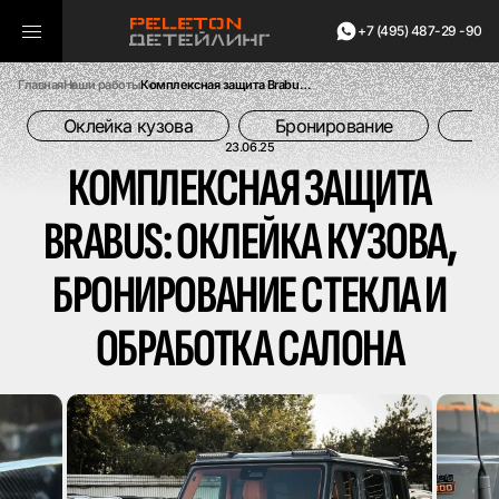
+7 (495) 487-29 -90
Главная
Наши работы
Комплексная защита Brabus: оклейка кузова, бронирование стекла и обработка салона
Оклейка кузова
Бронирование
Об
23.06.25
КОМПЛЕКСНАЯ ЗАЩИТА
BRABUS: ОКЛЕЙКА КУЗОВА,
БРОНИРОВАНИЕ СТЕКЛА И
ОБРАБОТКА САЛОНА