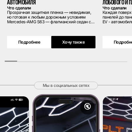
АВТОМОБИЛЯ
ЛОБОВОГО И 
Что сделали
Что сделали
Прозрачная защитная пленка — невидимая,
Каждая поверхн
но готовая к любым дорожным условиям
панелей до панорам
Mercedes-AMG S63 — флагманский седан с
EV - автомобил
V8 под капотом и безупречным уровнем
представлении.
исполнения. Автомобиль такого класса
угловатая вне
требует соответствующего отношения к
фирменные рас
каждой детали — включая лобовое стекло,
элементы с за
Подробнее
Хочу также
Подробн
которое на S63 является дорогостоящим
это требует з
элементом с интегрированными системами
самого автомоб
ассистентов, камерами и датчиками.
нам с максимал
Владелец обратился к нам с конкретной
задачей: защитить стекло от сколов до того,
как они появятся.
Мы в социальных сетях
🔇