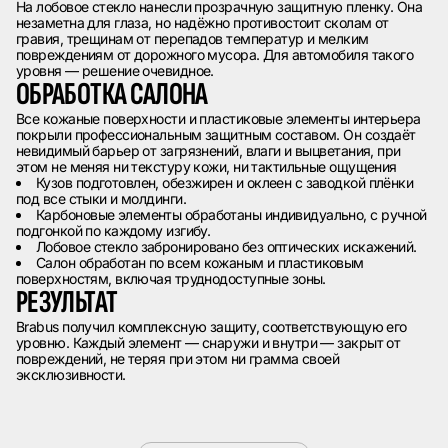
На лобовое стекло нанесли прозрачную защитную пленку. Она
незаметна для глаза, но надёжно противостоит сколам от
гравия, трещинам от перепадов температур и мелким
повреждениям от дорожного мусора. Для автомобиля такого
уровня — решение очевидное.
ОБРАБОТКА САЛОНА
Все кожаные поверхности и пластиковые элементы интерьера
покрыли профессиональным защитным составом. Он создаёт
невидимый барьер от загрязнений, влаги и выцветания, при
этом не меняя ни текстуру кожи, ни тактильные ощущения
Кузов подготовлен, обезжирен и оклеен с заводкой плёнки
под все стыки и молдинги.
Карбоновые элементы обработаны индивидуально, с ручной
подгонкой по каждому изгибу.
Лобовое стекло забронировано без оптических искажений.
Салон обработан по всем кожаным и пластиковым
поверхностям, включая труднодоступные зоны.
РЕЗУЛЬТАТ
Brabus получил комплексную защиту, соответствующую его
уровню. Каждый элемент — снаружи и внутри — закрыт от
повреждений, не теряя при этом ни грамма своей
эксклюзивности.