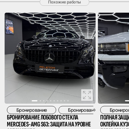
Похожие работы
Бронирование
Бронирование лобового сте
Брониров
04.08.26
БРОНИРОВАНИЕ ЛОБОВОГО СТЕКЛА
ПОЛНАЯ ЗАЩИ
MERCEDES-AMG S63: ЗАЩИТА НА УРОВНЕ
ОКЛЕЙКА КУЗ