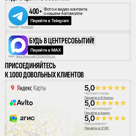
400+
Фото и видео контента
о нашем Автомолле
Перейти в Telegram
Telegram:
@pltdetail
БУДЬ В ЦЕНТРЕ
СОБЫТИЙ!
Перейти в MAX
MAX:
https://max.ru/id7751294798_biz
ПРИСОЕДИНЯЙТЕСЬ
К 1000 ДОВОЛЬНЫХ КЛИЕНТОВ
5,0
Честные отзывы
Перейти в Я.Карты
5,0
Нас рекомендуют
Перейти в Авито
5,0
Нам доверяют
Перейти в 2ГИС