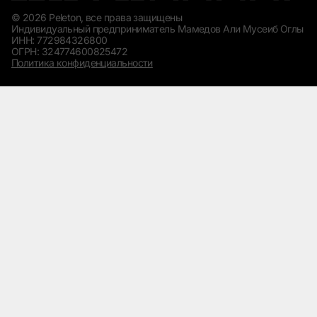
© 2026 Peleton, все права защищены
Индивидуальный предприниматель Мамедов Али Мусеиб Оглы
ИНН: 772984326800
ОГРН: 324774600825472
Политика конфиденциальности