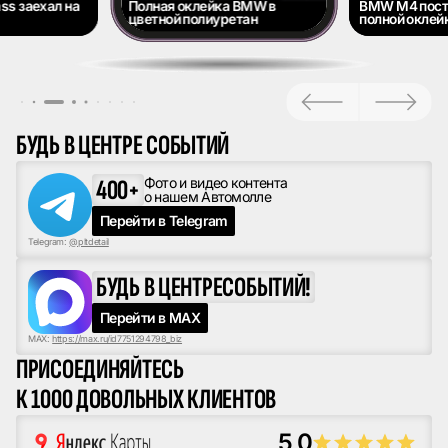
ss заехал на
Полная оклейка BMW в
BMW M4 пост
цветной полиуретан
полной оклейк
БУДЬ В ЦЕНТРЕ СОБЫТИЙ
400+
Фото и видео контента
о нашем Автомолле
Перейти в Telegram
Telegram:
@pltdetail
БУДЬ В ЦЕНТРЕ
СОБЫТИЙ!
Перейти в MAX
MAX:
https://max.ru/id7751294798_biz
ПРИСОЕДИНЯЙТЕСЬ
К 1000 ДОВОЛЬНЫХ КЛИЕНТОВ
5,0