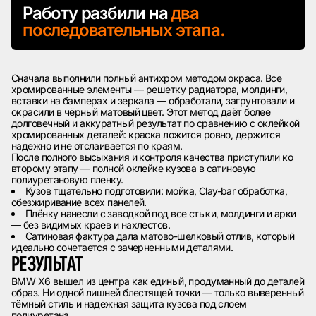
Работу разбили на
два
последовательных этапа.
Сначала выполнили полный антихром методом окраса. Все
хромированные элементы — решетку радиатора, молдинги,
вставки на бамперах и зеркала — обработали, загрунтовали и
окрасили в чёрный матовый цвет. Этот метод даёт более
долговечный и аккуратный результат по сравнению с оклейкой
хромированных деталей: краска ложится ровно, держится
надежно и не отслаивается по краям.
После полного высыхания и контроля качества приступили ко
второму этапу — полной оклейке кузова в сатиновую
полиуретановую пленку.
Кузов тщательно подготовили: мойка, Clay-bar обработка,
обезжиривание всех панелей.
Плёнку нанесли с заводкой под все стыки, молдинги и арки
— без видимых краев и нахлестов.
Сатиновая фактура дала матово-шелковый отлив, который
идеально сочетается с зачерненными деталями.
РЕЗУЛЬТАТ
BMW X6 вышел из центра как единый, продуманный до деталей
образ. Ни одной лишней блестящей точки — только выверенный
тёмный стиль и надежная защита кузова под слоем
полиуретана.