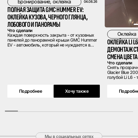
Бронирование, оклейка
04.08.26
ПОЛНАЯ ЗАЩИТА GMC HUMMER EV:
ОКЛЕЙКА КУЗОВА, ЧЕРНОГО ГЛЯНЦА,
ЛОБОВОГО И ПАНОРАМЫ
Что сделали
Оклейка
Каждая поверхность закрыта - от кузовных
панелей до панорамной крыши GMC Hummer
ОКЛЕЙКА LI L6
EV - автомобиль, который не нуждается в
ДЕМОНТАЖ СТ
представлении. Гигантские габариты,
угловатая внедорожная геометрия,
СМЕНА ЦВЕТА
фирменные расширители арок и навесные
Что сделали
элементы с заводским черным глянцем. Все
Снять прозрачн
это требует защиты, соразмерной масштабу
Glacier Blue 20
самого автомобиля. Владелец обратился к
голубой Li L6 - технологичный электрический
нам с максимальной задачей: закрыть все.
седан с чистым
выверенными п
Подробнее
Хочу также
Подробн
приехал к нам 
был оклеен про
завода или пр
ней - оригинал
пришел с новы
прозрачное по
цвет на Glacier 
Мы в социальных сетях