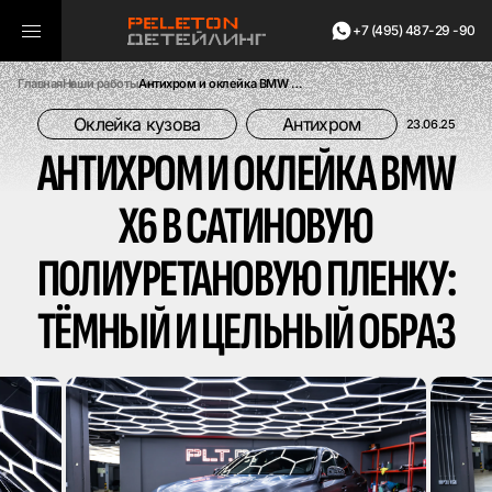
+7 (495) 487-29 -90
Главная
Наши работы
Антихром и оклейка BMW X6 в сатиновую полиуретановую пленку: тёмный и цельный образ
Оклейка кузова
Антихром
23.06.25
АНТИХРОМ И ОКЛЕЙКА BMW
X6 В САТИНОВУЮ
ПОЛИУРЕТАНОВУЮ ПЛЕНКУ:
ТЁМНЫЙ И ЦЕЛЬНЫЙ ОБРАЗ