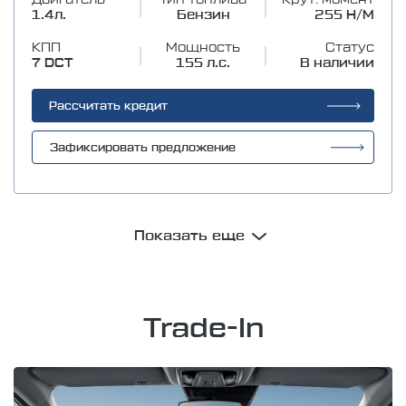
Двигатель
Тип топлива
Крут. момент
1.4л.
Бензин
255 Н/М
КПП
Мощность
Статус
7 DCT
155 л.с.
В наличии
Рассчитать кредит
Зафиксировать предложение
Показать еще
Trade-In