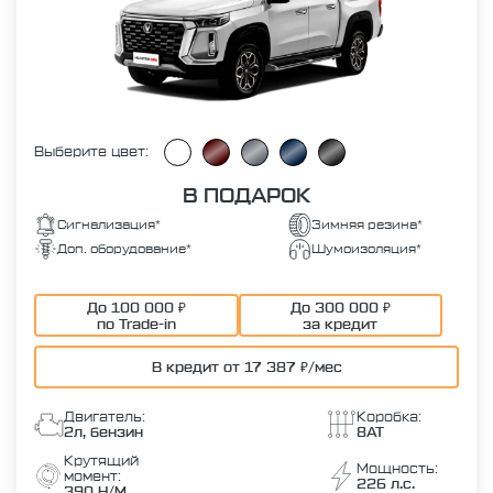
Выберите цвет:
В ПОДАРОК
Сигнализация*
Зимняя резина*
Доп. оборудование*
Шумоизоляция*
До 100 000 ₽
До 300 000 ₽
по Trade-in
за кредит
В кредит от 17 387 ₽/мес
Двигатель:
Коробка:
2л, бензин
8AT
Крутящий
Мощность:
момент:
226 л.с.
390 Н/М