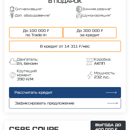
В ПОДАРОК
Сигнализация*
Зимняя резина*
Доп. оборудование*
Шумоизоляция*
До 100 000 ₽
До 300 000 ₽
по Trade-in
за кредит
В кредит от 14 311 ₽/мес
Двигатель:
Коробка:
2л, бензин
АКПП
Крутящий
Мощность:
момент:
232 л.с.
390 Н/М
Рассчитать кредит
Зафиксировать предложение
ВЫГОДА ДО
CS85 COUPE
400 000 ₽