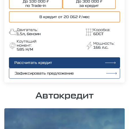
До 100 000 ₽
До 300 000 ₽
по Trade-in
за кредит
В кредит от 20 062 ₽/мес
Двигатель:
Коробка:
1.5л, бензин
6DCT
Крутящий
Мощность:
момент:
166 л.с.
585 Н/М
Рассчитать кредит
Зафиксировать предложение
Автокредит