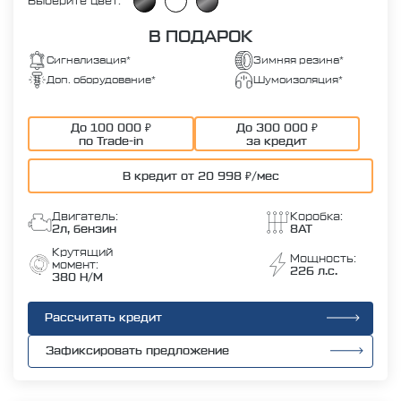
Выберите цвет:
В ПОДАРОК
Сигнализация*
Зимняя резина*
Доп. оборудование*
Шумоизоляция*
До 100 000 ₽
До 300 000 ₽
по Trade-in
за кредит
В кредит от 20 998 ₽/мес
Двигатель:
Коробка:
2л, бензин
8AT
Крутящий
Мощность:
момент:
226 л.с.
380 Н/М
Рассчитать кредит
Зафиксировать предложение